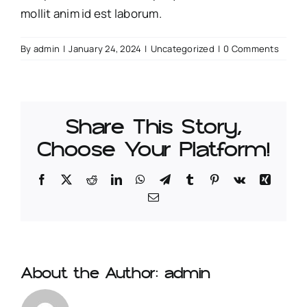
mollit anim id est laborum.
By
admin
|
January 24, 2024
|
Uncategorized
|
0 Comments
Share This Story,
Choose Your Platform!
Facebook
Twitter
Reddit
LinkedIn
WhatsApp
Telegram
Tumblr
Pinterest
Vk
Xing
Email
About the Author:
admin