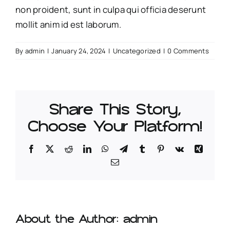
non proident, sunt in culpa qui officia deserunt
mollit anim id est laborum.
By
admin
|
January 24, 2024
|
Uncategorized
|
0 Comments
Share This Story,
Choose Your Platform!
Facebook
Twitter
Reddit
LinkedIn
WhatsApp
Telegram
Tumblr
Pinterest
Vk
Xing
Email
About the Author:
admin